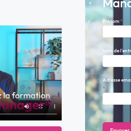
Man
Prénom
*
Nom de l'ent
Adresse emai
*
Envoyer