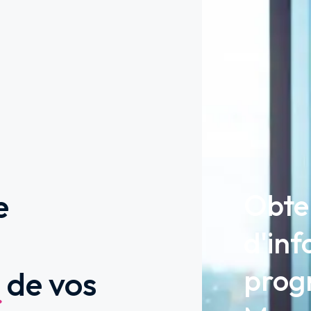
e
Obte
d'inf
prog
l
de vos