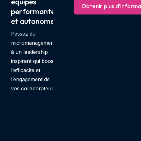
équipes
Obtenir plus d'informa
performantes
et autonomes
Passez du
micromanagement
à un leadership
inspirant qui booste
l’efficacité et
l’engagement de
vos collaborateurs.