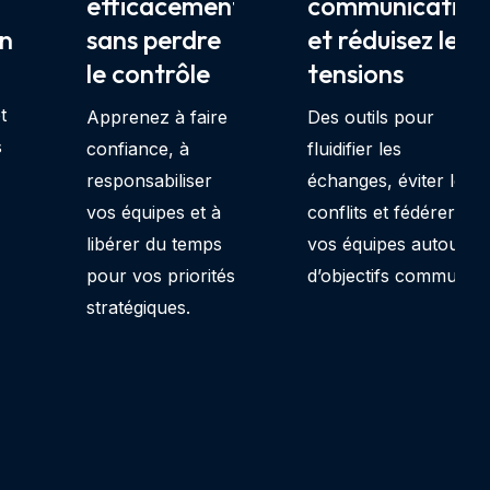
efficacement
communication
nt
sans perdre
et réduisez les
le contrôle
tensions
t
Apprenez à faire
Des outils pour
s
confiance, à
fluidifier les
responsabiliser
échanges, éviter les
vos équipes et à
conflits et fédérer
libérer du temps
vos équipes autour
pour vos priorités
d’objectifs communs.
stratégiques.