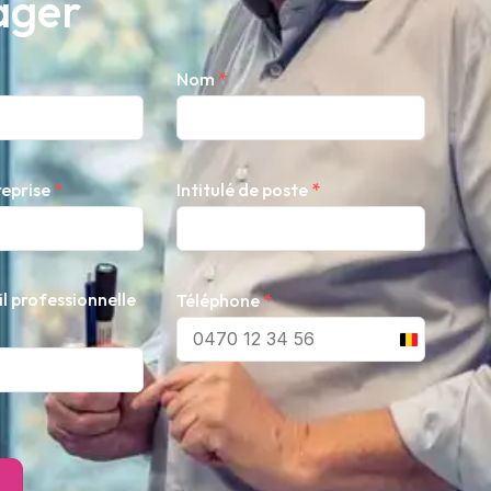
ager
Nom
*
reprise
*
Intitulé de poste
*
l professionnelle
Téléphone
*
Belgium
+32